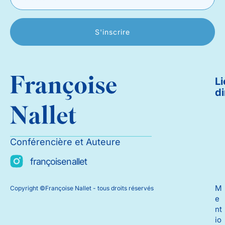
S'inscrire
L
di
Conférencière et Auteure
françoisenallet
M
Copyright ©Françoise Nallet - tous droits réservés
e
nt
io