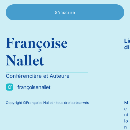
S'inscrire
L
di
Conférencière et Auteure
françoisenallet
M
Copyright ©Françoise Nallet - tous droits réservés
e
nt
io
n