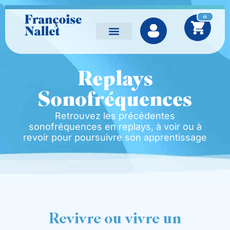
0
Séances individuelles
Vidéos à la demande
Replays
Sonofréquences
Retrouvez les précédentes
sonofréquences en replays, à voir ou à
revoir pour poursuivre son apprentissage
Revivre ou vivre un