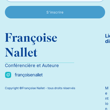
S'inscrire
L
di
Conférencière et Auteure
françoisenallet
M
Copyright ©Françoise Nallet - tous droits réservés
e
nt
io
n