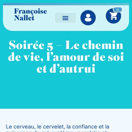
0
Séances individuelles
Vidéos à la demande
Soirée 5 – Le chemin
de vie, l’amour de soi
et d’autrui
Le cerveau, le cervelet, la confiance et la