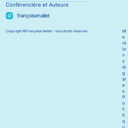
Conférencière et Auteure
françoisenallet
M
Copyright ©Françoise Nallet - tous droits réservés
e
nt
io
n
s
lé
g
al
e
s
P
o
li
ti
q
u