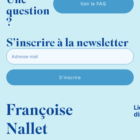
Voir la FAQ
question
?
S’inscrire à la newsletter
S'inscrire
L
di