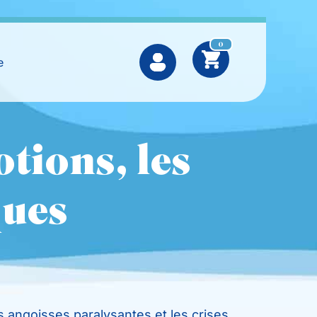
0
e
otions, les
ques
s angoisses paralysantes et les crises