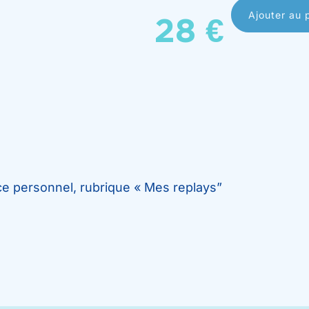
Ajouter au 
28
€
ce personnel, rubrique « Mes replays”