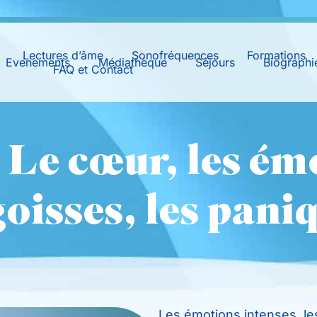
Lectures d’âme
Sonofréquences
Formations
Evenements
Médiathèque
Séjours
Biographi
FAQ et Contact
 Le cœur, les ém
oisses, les pani
Les émotions intenses, le