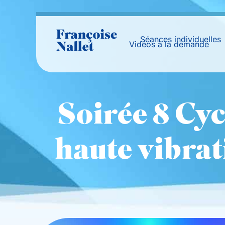
Séances individuelles
Vidéos à la demande
Soirée 8 Cyc
haute vibrat