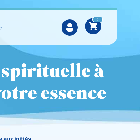
0
e
spirituelle à
votre essence
 aux initiés