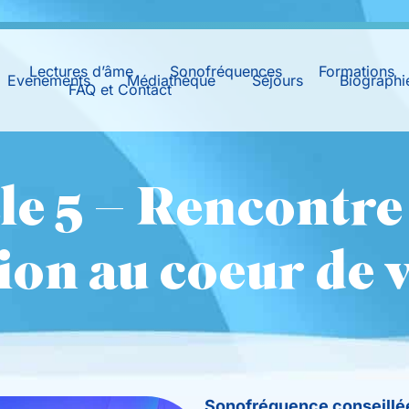
Lectures d’âme
Sonofréquences
Formations
Evenements
Médiathèque
Séjours
Biographi
FAQ et Contact
le 5 – Rencontre 
ion au coeur de 
Sonofréquence conseillée